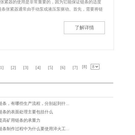
张紧器的使用是非常重要的，因为它能保证链条的适度
器：链条张紧器通常由手动泵或液压泵驱动。首先，需要将链
......
了解详情
[8]
[1]
[2]
[3]
[4]
[5]
[6]
[7]
链条，有哪些生产流程，分别起到什...
链条的表面处理主要包括什么
提高矿用链条的承重力
链条制作过程中为什么要使用淬火工...