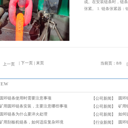
成。在安装链条时，链条
张紧。 1. 链条张紧
条张紧器安装在链条上。当链条
| 下一页 | 末页
当前页：8/8
上一页
NEW
圆环链条使用时需要注意事项
圆环
【公司新闻】
矿用圆环链条安装，主要注意哪些事项
矿用
【公司新闻】
圆环链条为什么要淬火处理
如何
【公司新闻】
矿用刮板机链条，如何适应复杂环境
圆环
【行业新闻】